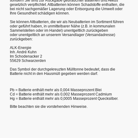
sondern Sie sind zur Rückgabe gebrauchter Batterien und Akkus
gesetzlich verpflichtet. Altbatterien können Schadstoffe enthalten, die
bei nicht sachgemäßer Lagerung oder Entsorgung die Umwelt oder
Ihre Gesundheit schädigen können.
Sie können Altbatterien, die wir als Neubatterien im Sortiment führen
oder geführt haben, in unmittelbarer Nähe (z.B. in kommunalen
Sammelstellen oder im Handel) unentgeltlich zurückgeben
oder unentgeltlich an unserem Versandlager (Versandadresse)
zurückgeben:
ALK-Energie
Inh. André Kuhn
Im Schodenacker 2
55629 Schwarzerden
Das Symbol der durchgekreuzten Mülltonne bedeutet, dass die
Batterie nicht in den Hausmüll gegeben werden darf.
Pb = Batterie enthält mehr als 0,004 Masseprozent Blei
Cd = Batterie enthält mehr als 0,002 Masseprozent Cadmium
Hg = Batterie enthält mehr als 0,0005 Masseprozent Quecksilber.
Bitte beachten sie die vorstehenden Hinweise.